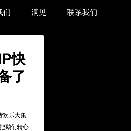
我们
洞见
联系我们
P快
备了
货欢乐大集
，把鹅们精心