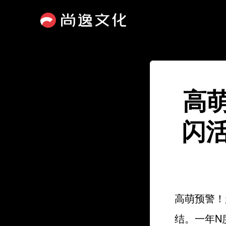
高
闪
高萌预警！
结。一年N