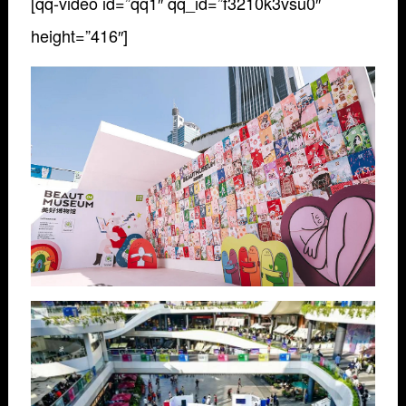
[qq-video id=”qq1″ qq_id=”f3210k3vsu0″
height=”416″]