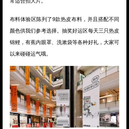
常适合拍大片。
布料体验区陈列了9款热皮布料，并且搭配不同
颜色供我们参考选择。抽奖好运区每天三只热皮
锦鲤，有蕉内眼罩、洗漱袋等各种好礼，大家可
以来碰碰运气哦。