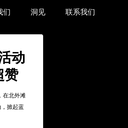
我们
洞见
联系我们
活动
超赞
，在北外滩
动，掀起蓝