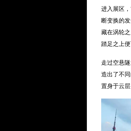
进入展区，
断变换的发
藏在涡轮之
踏足之上便
走过空悬隧
造出了不同
置身于云层