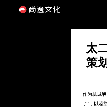
太
策
作为杭城酸
了”，以澡