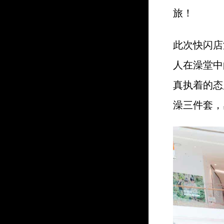
旅！
此次快闪店
人在澡堂中
真执着的态
澡三件套，