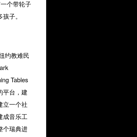
拥有一个带轮子
多孩子。
决定在纽约教难民
rk
 Tables
的平台，建
建立一个社
建成音乐工
整个瑞典进