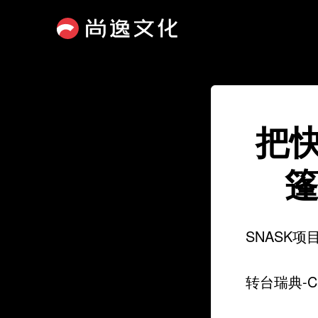
把
篷
SNASK项
转台瑞典-Cara