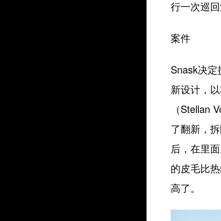
行一次巡回
案件
Snask
新设计，以
（Stell
了翻新，拆
后，在里面
的皮毛比热
高了。