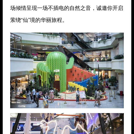
场倾情呈现一场不插电的自然之音，诚邀你开启
萦绕“仙”境的华丽旅程。