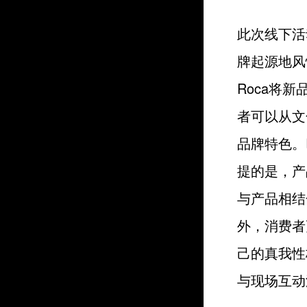
此次线下活
牌起源地风
Roca将
者可以从文
品牌特色。
提的是，产
与产品相结
外，消费者
己的真我性
与现场互动