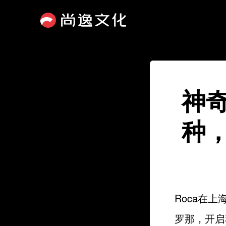
神
种
Roca在
罗那，开启