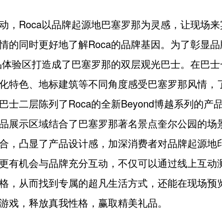
动，Roca以品牌起源地巴塞罗那为灵感，让现场
情的同时更好地了解Roca的品牌基因。为了彰显
新品体验区打造成了巴塞罗那的双层观光巴士。在巴
化特色、地标建筑等不同角度感受巴塞罗那风情，了
巴士二层陈列了Roca的全新Beyond博越系列的产
品展示区域结合了巴塞罗那著名景点奎尔公园的场
合，凸显了产品设计感，加深消费者对品牌起源地
更有机会与品牌充分互动，不仅可以通过线上互动
格，从而找到专属的超凡生活方式，还能在现场预
游戏，释放真我性格，赢取精美礼品。