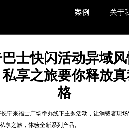
案例
关于
奇巴士快闪活动异域风
，私享之旅要你释放真
格
上海长宁来福士广场举办线下主题活动，让消费者现场“
私享之旅，体验全新系列产品。