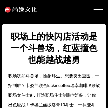
职场上的快闪店活动是
一个斗兽场，红蓝撞色
也能越战越勇
职场犹如斗兽场，险象环生。想要突出重围，一
招制胜？卡姿兰联合luckincoffee瑞幸咖啡 #致敬
职场女斗士#，打造职场斗士制胜“妆”备，让你
出色应战！卡姿兰丝绒唇膏10斗士，一抹变斗