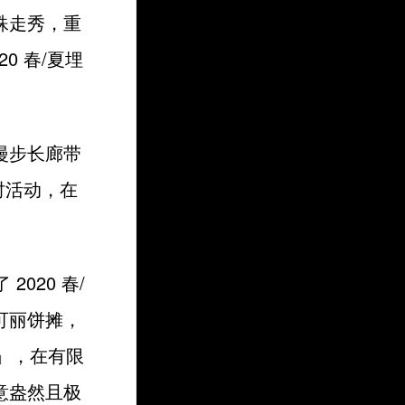
殊走秀，重
20 春/夏埋
条漫步长廊带
装限时活动，在
 2020 春/
可丽饼摊，
然本性」，在有限
意盎然且极