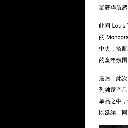
富奢华质感的
此间 Lou
的 Mono
中央，搭配
的童年氛围
最后，此次 
列独家产品
单品之中，
以延续，同