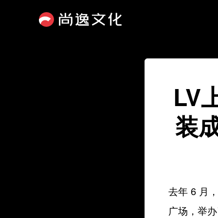
LV
装
去年 6 月
广场，举办