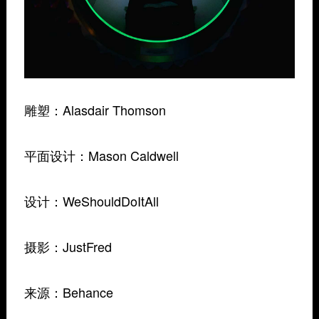
雕塑：Alasdair Thomson
平面设计：Mason Caldwell
设计：WeShouldDoItAll
摄影：JustFred
来源：Behance