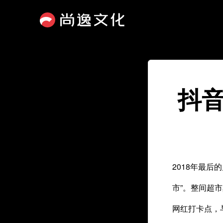
抖音
2018年最
市”。整间超
网红打卡点，