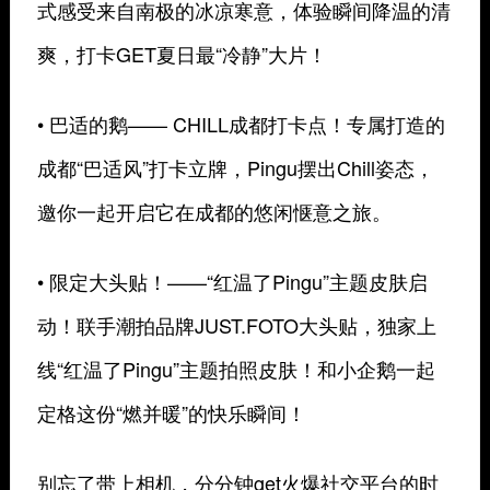
式感受来自南极的冰凉寒意，体验瞬间降温的清
爽，打卡GET夏日最“冷静”大片！
• 巴适的鹅—— CHILL成都打卡点！专属打造的
成都“巴适风”打卡立牌，Pingu摆出Chill姿态，
邀你一起开启它在成都的悠闲惬意之旅。
• 限定大头贴！——“红温了Pingu”主题皮肤启
动！联手潮拍品牌JUST.FOTO大头贴，独家上
线“红温了Pingu”主题拍照皮肤！和小企鹅一起
定格这份“燃并暖”的快乐瞬间！
别忘了带上相机，分分钟get火爆社交平台的时