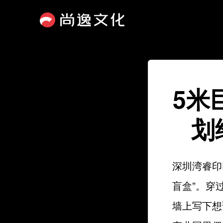
5米
划
深圳湾睿印
盲盒”。穿
墙上写下想