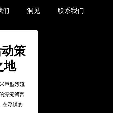
我们
洞见
联系我们
活动策
之地
5米巨型漂流
的漂流留言
…在浮躁的