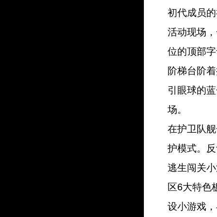
初代成员的
活动现场，
位的顶部字
阶梯台阶着
引眼球的蓝
场。
在护卫队舰
护模式。反
逃生闯关小
区6大特色
设小游戏，