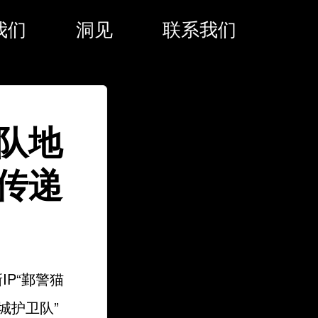
我们
洞见
联系我们
队地
传递
P“鄞警猫
城护卫队”