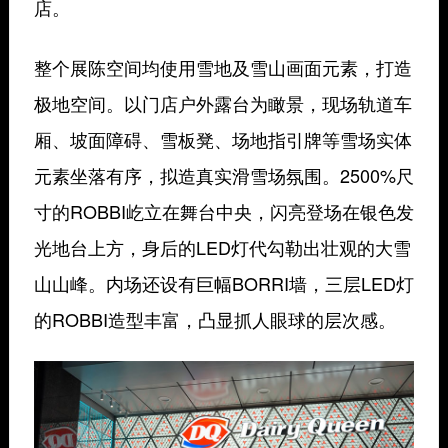
店。
整个展陈空间均使用雪地及雪山画面元素，打造
极地空间。以门店户外露台为瞰景，现场轨道车
厢、坡面障碍、雪板凳、场地指引牌等雪场实体
元素坐落有序，拟造真实滑雪场氛围。2500%尺
寸的ROBBI屹立在舞台中央，闪亮登场在银色发
光地台上方，身后的LED灯代勾勒出壮观的大雪
山山峰。内场还设有巨幅BORRI墙，三层LED灯
的ROBBI造型丰富，凸显抓人眼球的层次感。