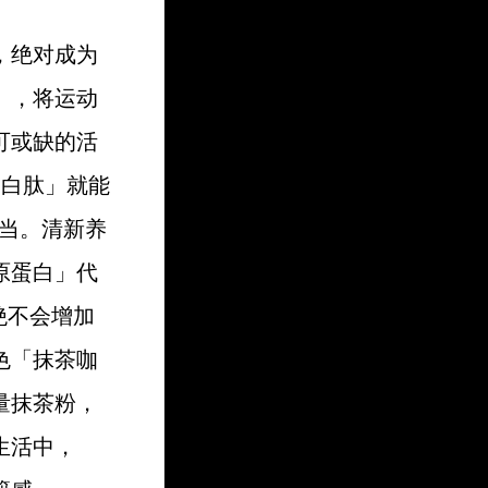
，绝对成为
」，将运动
可或缺的活
蛋白肽」就能
担当。清新养
原蛋白」代
糖绝不会增加
色「抹茶咖
量抹茶粉，
生活中，