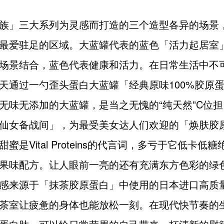
族」三大系列为灵感而打造的三个造型各异的场景
最爱驻足的区域。大蓝罐代表的蓝色「活力起居室
场景结合，蓝色代表健康和活力。在日常生活中不
天通过一勺歪头蛋白大蓝罐「经典原味100%胶原
无味无添加的大蓝罐，是当之无愧的“纯天然”C位
仙女备战间」，为最受美女达人们欢迎的「焕肤胶
蜜是Vital Proteins的代言词，多亏于它低卡低
果味配方。让人眼前一亮的还有充满东方色彩的绿
感来源于「抹茶胶原蛋白」中使用的日本进口高质
茶室让疲惫的身体也能放松一刻。在现代快节奏的