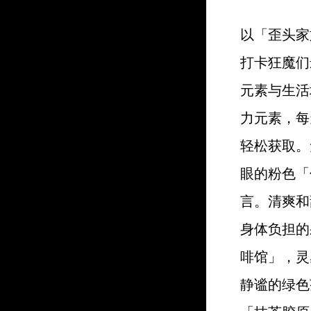
以「歪头家
打卡狂魔们
元素与生活
力元素，每
轻松获取。
眼的粉色「
言。清爽和甜
身体负担的
啡馆」，灵
静谧的绿色