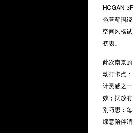
HOGAN
色苔藓围绕
空间风格试
初衷。
此次南京的
动打卡点：
计灵感之一
效；摆放有
别巧思：每
绿意陪伴消