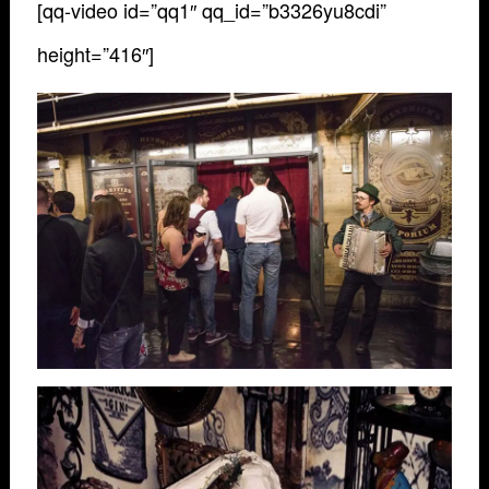
[qq-video id=”qq1″ qq_id=”b3326yu8cdi”
height=”416″]