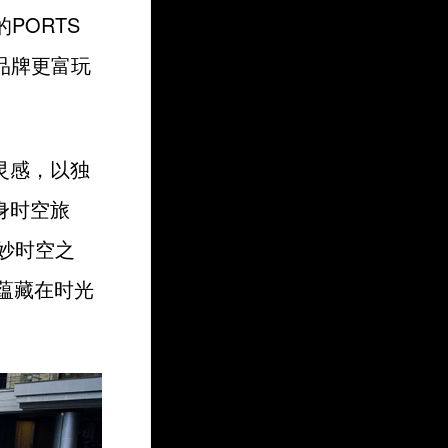
PORTS
现品牌更富玩
灵感，以独
身时空旅
奇妙时空之
S蕴藏在时光