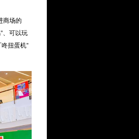
进商场的
偶”、可以玩
叮咚扭蛋机”