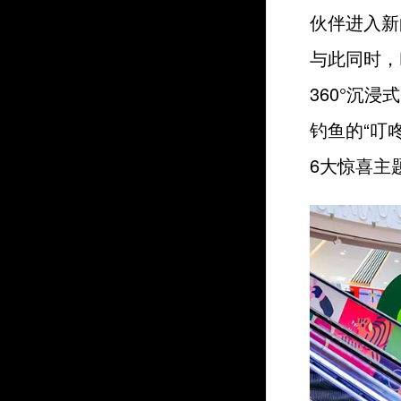
伙伴进入新
与此同时，
360°沉浸
钓鱼的“叮
6大惊喜主