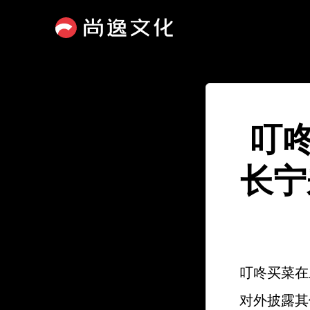
叮
长宁
叮咚买菜在
对外披露其