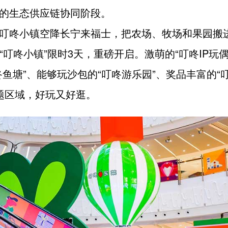
的生态供应链协同阶段。
叮咚小镇空降长宁来福士，把农场、牧场和果园搬
式“叮咚小镇”限时3天，重磅开启。激萌的“叮咚IP玩
咚鱼塘”、能够玩沙包的“叮咚游乐园”、奖品丰富的“
题区域，好玩又好逛。