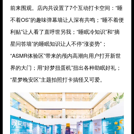
前来围观。店内共设置了7个互动打卡空间：“睡
不着OS”的趣味弹幕墙让人深有共鸣；“睡不着便
利贴”让人看了直呼世另我；“睡眠冷知识”和“摘
星问答墙”的睡眠知识让人不停“涨姿势”；
“ASMR体验区”带来的颅内高潮向用户打开新世
界的大门；用“好梦扭蛋机”扭出各种助眠好礼；
“星梦晚安区”主题拍照打卡搞怪又可爱。