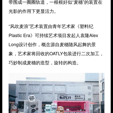
带围成一圈圈轨道，一根根好似“麦穗”的装置在
光影的作用下更显活力。
“风吹麦浪”艺术装置由⻘年艺术家《塑料纪
Plastic Era》可持续艺术项目发起⼈袁隆Alex
Long设计创作，概念源⾃⻨穗随⻛起舞的景
象，艺术家将回收的OATLY包装进⾏⼆次加⼯，
巧妙制成⻨穗的造型，旋转的构造。