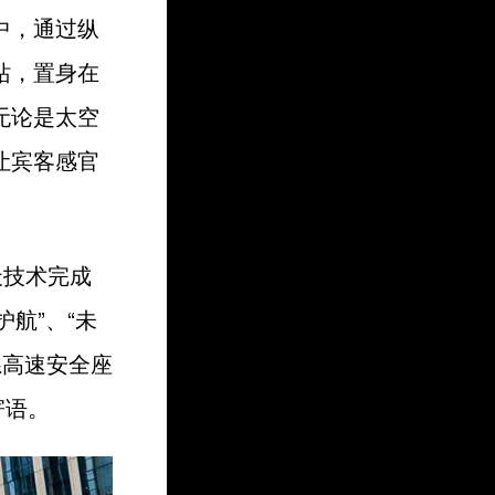
中，通过纵
站，置身在
无论是太空
让宾客感官
天技术完成
护航”、“未
系高速安全座
寄语。