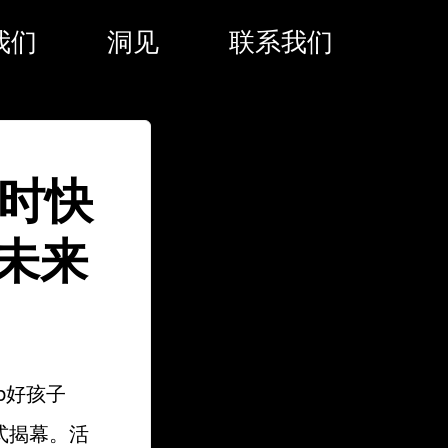
我们
洞见
联系我们
限时快
未来
b好孩子
式揭幕。活