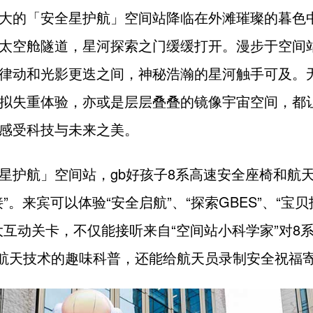
大的「安全星护航」空间站降临在外滩璀璨的暮色
太空舱隧道，星河探索之门缓缓打开。漫步于空间
律动和光影更迭之间，神秘浩瀚的星河触手可及。
拟失重体验，亦或是层层叠叠的镜像宇宙空间，都
感受科技与未来之美。
星护航」空间站，gb好孩子8系高速安全座椅和航
”。来宾可以体验“安全启航”、“探索GBES”、“宝贝
大互动关卡，不仅能接听来自“空间站小科学家”对8
S航天技术的趣味科普，还能给航天员录制安全祝福