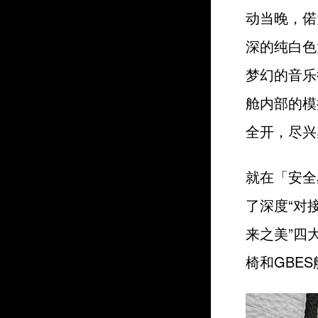
动当晚，偌
深的纯白色
梦幻的音乐
舱内部的模
全开，尽兴
就在「安全
了深度“对接
来之美”四
椅和GBE