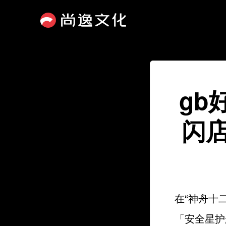
gb
闪
在“神舟十
「安全星护