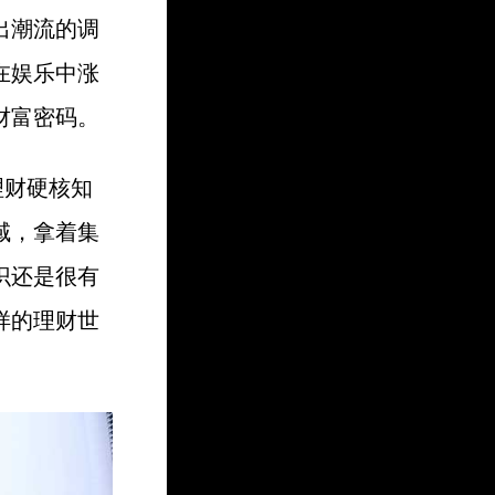
出潮流的调
在娱乐中涨
财富密码。
理财硬核知
域，拿着集
识还是很有
样的理财世