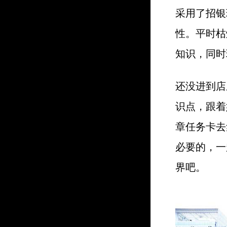
采用了招银
性。平时枯
知识，同时
还没进到店
识点，跟着
章任务卡去
必要的，一
界吧。