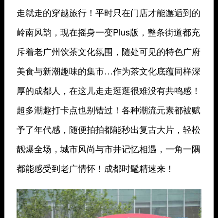
走就走的穿越旅行！平时只在门店才能邂逅到的
岭南风韵，现在摇身一变Plus版，整条街道都充
斥着老广州饮茶文化氛围，随处可见的特色广府
美食与新潮趣味的集市…作为茶文化底蕴同样深
厚的成都人，在这儿走走逛逛很难没有共鸣感！
超多潮趣打卡点也别错过！各种潮流元素都被赋
予了年代感，随便拍拍都能秒出复古大片，轻松
靓爆全场，城市风尚与市井记忆相遇，一角一隅
都能感受到老广情怀！成都时髦精速来！