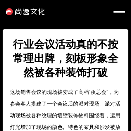
行业会议活动真的不按
常理出牌，刻板形象全
然被各种装饰打破
这场销售会议的现场被变成了高档“夜总会”，为
参会客人搭建了一个会议后的派对现场。派对活
动现场被各种纹理的墙壁装饰物料围绕着，运用
灯光增加了现场的颜色。特色的家具和沙发被放