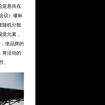
论是悬挂在
际会议）徽标
被随机分散
视觉元素，
系，使品牌的
，将活动的
节。