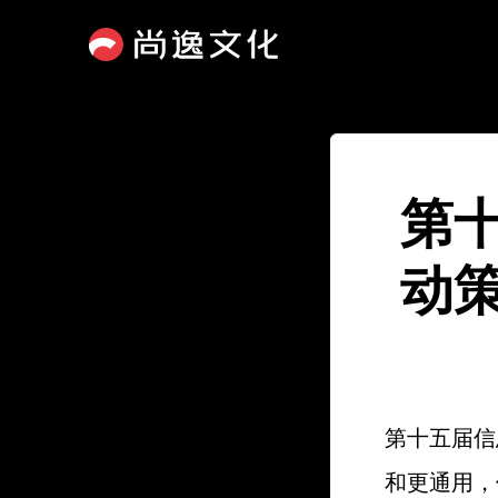
第
动
第十五届信
和更通用，