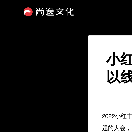
小
以
2022小
题的大会，