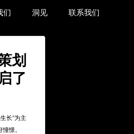
我们
洞见
联系我们
策划
启了
生长”为主
好憧憬。