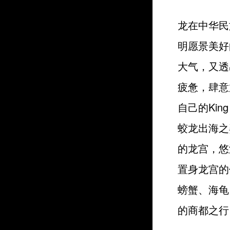
龙在中华民
明愿景美好
大气，又透
疲惫，肆意
自己的Kin
蛟龙出海之
的龙宫，悠
置身龙宫的
螃蟹、海龟
的商都之行