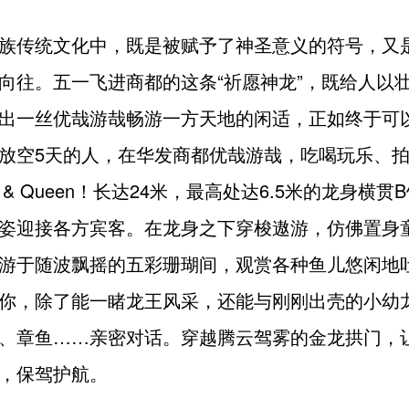
族传统文化中，既是被赋予了神圣意义的符号，又
向往。五一飞进商都的这条“祈愿神龙”，既给人以
出一丝优哉游哉畅游一方天地的闲适，正如终于可
放空5天的人，在华发商都优哉游哉，吃喝玩乐、
g & Queen！长达24米，最高处达6.5米的龙身横
姿迎接各方宾客。在龙身之下穿梭遨游，仿佛置身
游于随波飘摇的五彩珊瑚间，观赏各种鱼儿悠闲地
你，除了能一睹龙王风采，还能与刚刚出壳的小幼
、章鱼……亲密对话。穿越腾云驾雾的金龙拱门，
，保驾护航。