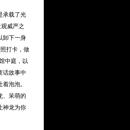
是承载了光
壮观威严之
以卸下一身
拍照打卡，做
贯B馆中庭，以
童话故事中
吐着泡泡。
龙、呆萌的
让神龙为你