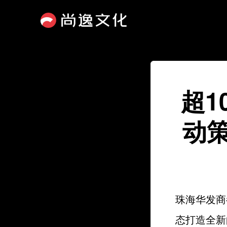
超1
动
珠海华发商
态打造全新