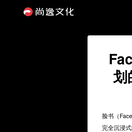
Fa
划
脸书（Fa
完全沉浸式