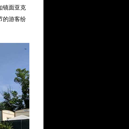
如镜面亚克
节的游客纷