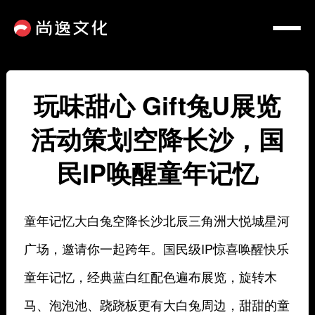
玩味甜心 Gift兔U展览
活动策划空降长沙，国
民IP唤醒童年记忆
童年记忆大白兔空降长沙北辰三角洲大悦城星河
广场，邀请你一起跨年。国民级IP惊喜唤醒快乐
童年记忆，经典蓝白红配色遍布展览，旋转木
马、泡泡池、跷跷板更有大白兔周边，甜甜的童