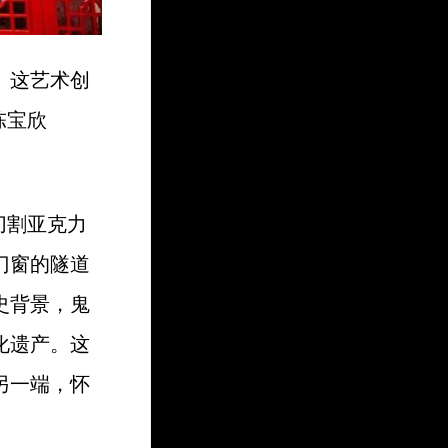
。这艺术创
陈宝欣
光切割亚克力
门窗的隧道
史背景，鬼
化遗产。这
另一端，怀