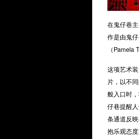
在鬼仔巷主
作是由鬼仔巷
（Pamela
这项艺术装置
片，以不同
般入口时，
仔巷提醒人
条通道反映
抱乐观态度