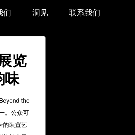
我们
洞见
联系我们
展览
韵味
nd the
之一。公众可
卡的装置艺