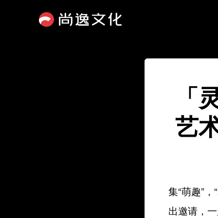
「
艺
集“萌趣”，
出邀请，一