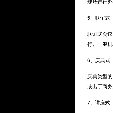
现场进行办
5、联谊式
联谊式会议
行。一般机
6、庆典式
庆典类型的
或出于商务
7、讲座式