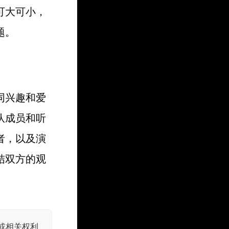
可大可小，
题。
同兴趣和爱
队成员和听
者，以及演
结双方的观
或相关权利