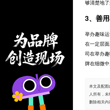
够清楚地了
3、善
举办趣味运
在一定层面
司在举办趣
牌在细微中
本文及配图
人所有，未
删除相关内