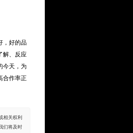
好，好的品
了解、反应
的今天，为
高合作率正
或相关权利
我们将及时