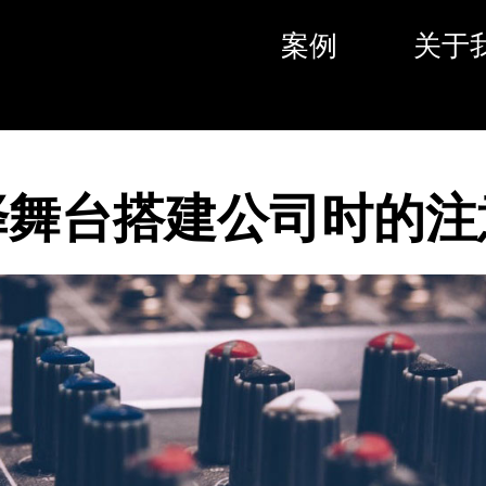
案例
关于
择舞台搭建公司时的注