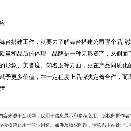
应
舞台搭建工作，就要去了解舞台搭建公司哪个品牌
质量和品质的体现。品牌是一种无形资产，从侧面
的形象、美誉度、知名度等方面，更在产品同质化
赋予更多价值，在一定程度上品牌决定着合作，而
障。
内容来源于互联网，仅用于信息展示和参考之用。版权归原作者
经授权禁止用于商业用途。如涉及版权问题，请联系本站处理，