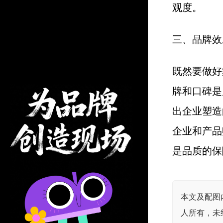
观度。
三、品牌效
既然要做好
牌和口碑是
出企业塑造
企业和产品
是品质的保
本文及配图
人所有，未