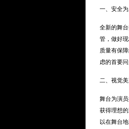
一、安全为
全新的舞台
管，做好现
质量有保障
虑的首要问
二、视觉美
舞台为演员
获得理想的
以在舞台地