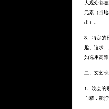
大观众都喜
元素（当地
出）。
3、特定的
趣、追求、
如选用高雅
二、文艺晚
1、晚会的
而精，能打