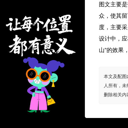
图文主要是
众，使其留
度，主要采
设计中，应
山”的效果
本文及配图
人所有，未
删除相关内