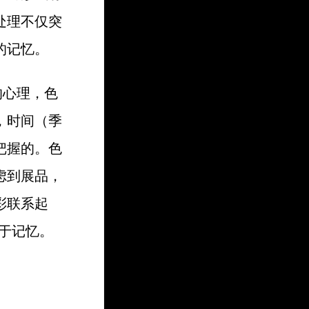
处理不仅突
的记忆。
的心理，色
，时间（季
把握的。色
虑到展品，
彩联系起
于记忆。