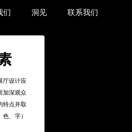
我们
洞见
联系我们
素
展厅设计应
而加深观众
的特点并取
、色、字）