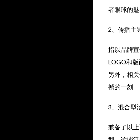
者眼球的魅
2、传播主
指以品牌宣
LOGO和
另外，相关
撼的一刻。
3、混合型
兼备了以上
型，这些活