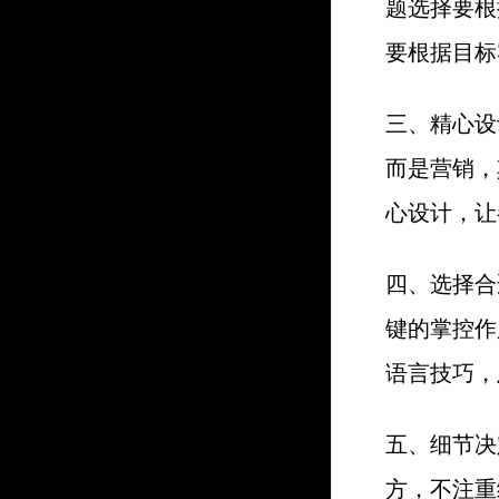
题选择要根
要根据目标
三、精心设
而是营销，
心设计，让
四、选择合
键的掌控作
语言技巧，
五、细节决
方，不注重