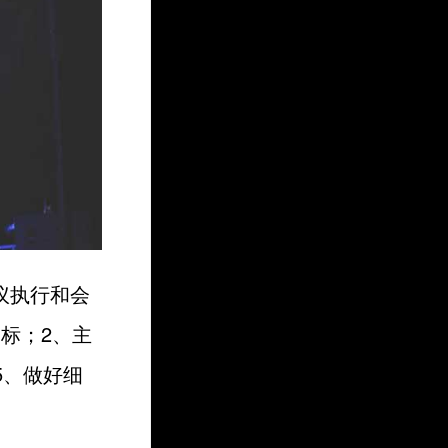
议执行和会
标；2、主
5、做好细