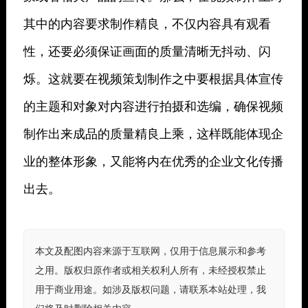
其中的内容要求制作精良，不仅内容具有观看
性，还要必须保证画面的质量清晰无抖动、闪
烁。这就要在视频策划制作之中要根据具体宣传
的主题和对象对内容进行拍摄和选编，确保视频
制作出来成品的质量精良上乘，这样既能体现企
业的整体形象，又能将内在优秀的企业文化传播
出去。
本文及配图内容来源于互联网，仅用于信息展示和参考
之用。版权归原作者或相关权利人所有，未经授权禁止
用于商业用途。如涉及版权问题，请联系本站处理，我