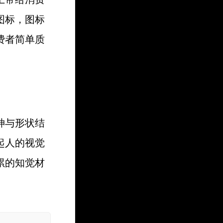
图标，图标
费者简单质
神与形状结
起人的视觉
累的知觉材
。