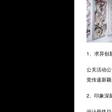
1、求异创
公关活动公
觉传递新颖
2、印象深
设计最终目