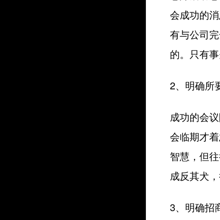
会成功的消
有与公司完
的。只有事
2、明确所
成功的会议
会临期才着
智慧，但往
成反其犬，
3、明确招