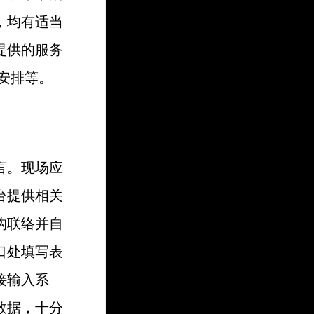
，均有适当
提供的服务
安排等。
言。现场应
台提供相关
构联络并自
口处填写表
接输入系
数据，十分