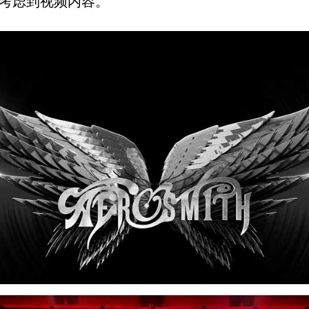
考虑到视频内容。