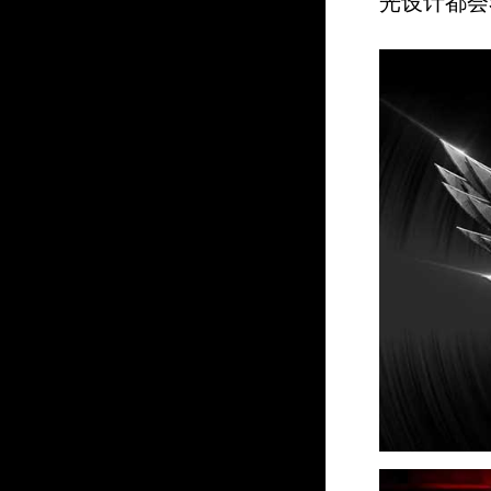
光设计都会