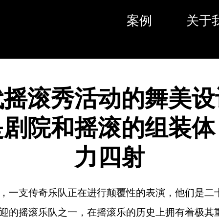
案例
关于
代摇滚秀活动的舞美设
是剧院和摇滚的组装体
力四射
，一支传奇乐队正在进行颠覆性的表演，他们是二
迎的摇滚乐队之一，在摇滚乐的历史上拥有着极其