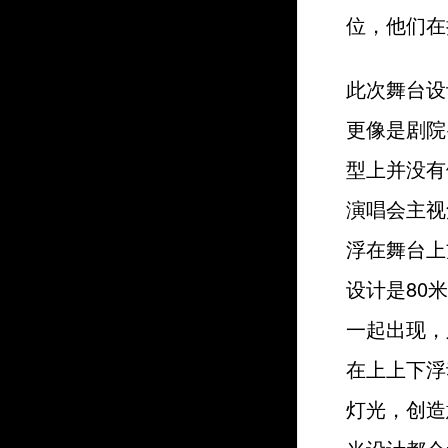
位，他们在拉
此次舞台设
更像是剧院
型上并没有
演唱会主视
浮在舞台上
设计是80
一起出现，
在上上下浮
灯光，创造