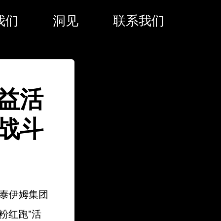
我们
洞见
联系我们
益活
战斗
·弗泰伊姆集团
粉红跑”活