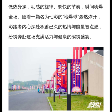
做热身操，动感的旋律、欢快的节奏，瞬间嗨爆
全场。随着一颗名为七彩的“地爆球”轰然炸开，
彩跑者内心深处积蓄已久的热情与能量被点燃，
纷纷奔赴这场充满活力与健康的缤纷盛宴。