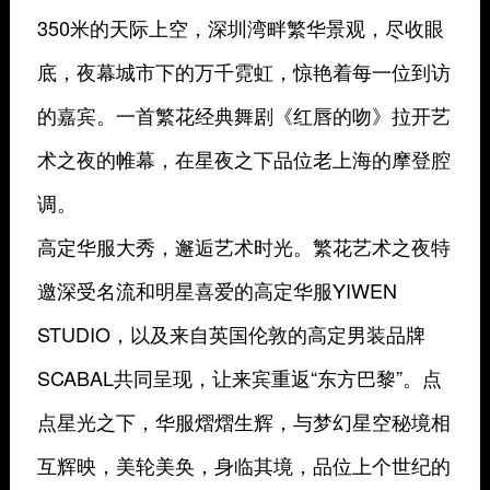
350米的天际上空，深圳湾畔繁华景观，尽收眼
底，夜幕城市下的万千霓虹，惊艳着每一位到访
的嘉宾。一首繁花经典舞剧《红唇的吻》拉开艺
术之夜的帷幕，在星夜之下品位老上海的摩登腔
调。
高定华服大秀，邂逅艺术时光。繁花艺术之夜特
邀深受名流和明星喜爱的高定华服YIWEN
STUDIO，以及来自英国伦敦的高定男装品牌
SCABAL共同呈现，让来宾重返“东方巴黎”。点
点星光之下，华服熠熠生辉，与梦幻星空秘境相
互辉映，美轮美奂，身临其境，品位上个世纪的