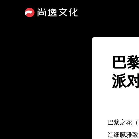
巴
派
巴黎之花（P
造细腻雅致